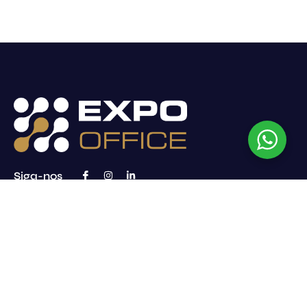
Siga-nos
Contacto
Avenida D. João II, 98 A, 1990-100 Lisboa, Portugal
geral@expoffice.pt
+351 218 952 058